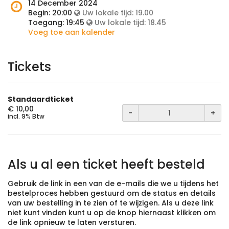
het
Wanneer
14 December 2024
evenement
is
Begin:
20:00
Uw lokale tijd:
19.00
plaats?
het
Toegang:
19:45
Uw lokale tijd:
18.45
evenement?
Voeg toe aan kalender
Tickets
Standaardticket
€ 10,00
-
+
incl. 9% Btw
Als u al een ticket heeft besteld
Gebruik de link in een van de e-mails die we u tijdens het
bestelproces hebben gestuurd om de status en details
van uw bestelling in te zien of te wijzigen. Als u deze link
niet kunt vinden kunt u op de knop hiernaast klikken om
de link opnieuw te laten versturen.