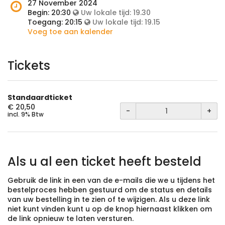
het
Wanneer
27 November 2024
evenement
is
Begin:
20:30
Uw lokale tijd:
19.30
plaats?
het
Toegang:
20:15
Uw lokale tijd:
19.15
evenement?
Voeg toe aan kalender
Tickets
Standaardticket
€ 20,50
-
+
incl. 9% Btw
Als u al een ticket heeft besteld
Gebruik de link in een van de e-mails die we u tijdens het
bestelproces hebben gestuurd om de status en details
van uw bestelling in te zien of te wijzigen. Als u deze link
niet kunt vinden kunt u op de knop hiernaast klikken om
de link opnieuw te laten versturen.