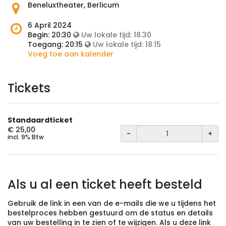
Waar
Beneluxtheater, Berlicum
vindt
het
Wanneer
6 April 2024
evenement
is
Begin:
20:30
Uw lokale tijd:
18.30
plaats?
het
Toegang:
20:15
Uw lokale tijd:
18.15
evenement?
Voeg toe aan kalender
Tickets
Standaardticket
€ 25,00
-
+
incl. 9% Btw
Als u al een ticket heeft besteld
Gebruik de link in een van de e-mails die we u tijdens het
bestelproces hebben gestuurd om de status en details
van uw bestelling in te zien of te wijzigen. Als u deze link