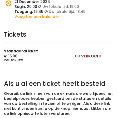
het
Wanneer
21 December 2024
evenement
is
Begin:
20:00
Uw lokale tijd:
19.00
plaats?
het
Toegang:
19:45
Uw lokale tijd:
18.45
evenement?
Voeg toe aan kalender
Tickets
Standaardticket
€ 15,00
UITVERKOCHT
incl. 9% Btw
Als u al een ticket heeft besteld
Gebruik de link in een van de e-mails die we u tijdens het
bestelproces hebben gestuurd om de status en details
van uw bestelling in te zien of te wijzigen. Als u deze link
niet kunt vinden kunt u op de knop hiernaast klikken om
de link opnieuw te laten versturen.